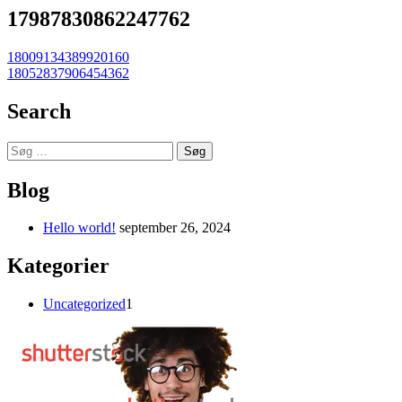
17987830862247762
Indlægsnavigation
18009134389920160
18052837906454362
Search
Søg
efter:
Blog
Hello world!
september 26, 2024
Kategorier
Uncategorized
1