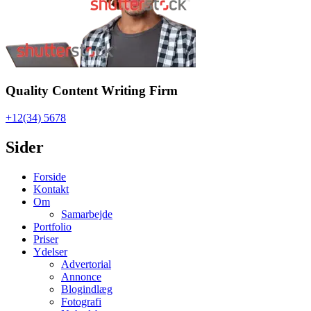
Quality Content Writing Firm
+12(34) 5678
Sider
Forside
Kontakt
Om
Samarbejde
Portfolio
Priser
Ydelser
Advertorial
Annonce
Blogindlæg
Fotografi