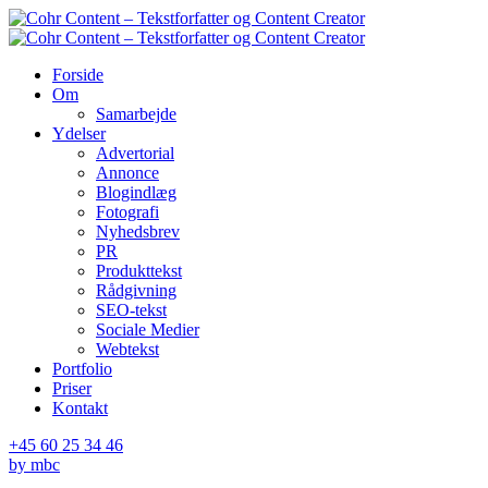
Skip
to
content
Forside
Om
Samarbejde
Ydelser
Advertorial
Annonce
Blogindlæg
Fotografi
Nyhedsbrev
PR
Produkttekst
Rådgivning
SEO-tekst
Sociale Medier
Webtekst
Portfolio
Priser
Kontakt
+45 60 25 34 46
by mbc