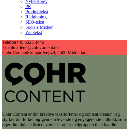
Nyhedsbrev
PR
Produkttekst
Rådgivning
SEO-tekst
Sociale Medier
Webtekst
Telefon
+45 6025 3446
Email
marlene@cohrcontent.dk
Cohr Content
Stribgårdvej 49, 5500 Middelfart
Cohr Content er din kreative tekstforfatter og content creator. Jeg
styrker din fortælling gennem levende og engagerende indhold, som
øger din digitale tilstedeværelse og får målgruppen til at handle.