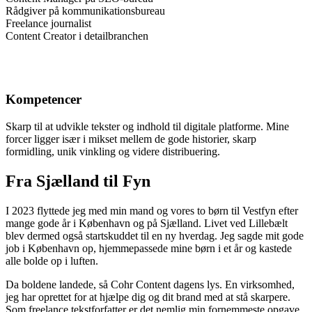
Rådgiver på kommunikationsbureau
Freelance journalist
Content Creator i detailbranchen
Kompetencer
Skarp til at udvikle tekster og indhold til digitale platforme. Mine
forcer ligger især i mikset mellem de gode historier, skarp
formidling, unik vinkling og videre distribuering.
Fra Sjælland til Fyn
I 2023 flyttede jeg med min mand og vores to børn til Vestfyn efter
mange gode år i København og på Sjælland. Livet ved Lillebælt
blev dermed også startskuddet til en ny hverdag. Jeg sagde mit gode
job i København op, hjemmepassede mine børn i et år og kastede
alle bolde op i luften.
Da boldene landede, så Cohr Content dagens lys. En virksomhed,
jeg har oprettet for at hjælpe dig og dit brand med at stå skarpere.
Som freelance tekstforfatter er det nemlig min fornemmeste opgave.