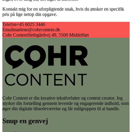
Kontakt mig for en uforpligtende snak, hvis du ønsker en specifik
pris på lige netop din opgave.
Telefon
+45 6025 3446
Email
marlene@cohrcontent.dk
Cohr Content
Stribgårdvej 49, 5500 Middelfart
Cohr Content er din kreative tekstforfatter og content creator. Jeg
styrker din fortælling gennem levende og engagerende indhold, som
øger din digitale tilstedeværelse og får målgruppen til at handle.
Snup en genvej