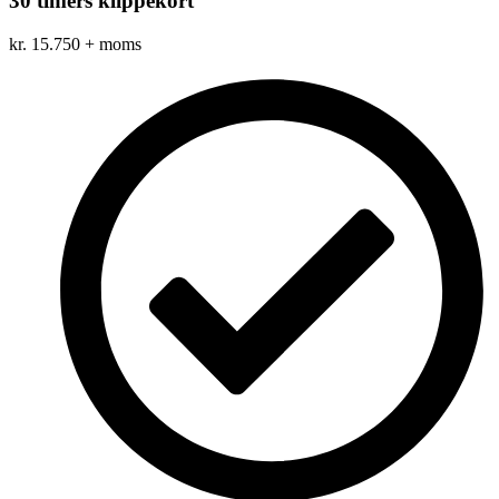
30 timers klippekort
kr.
15.750
+ moms