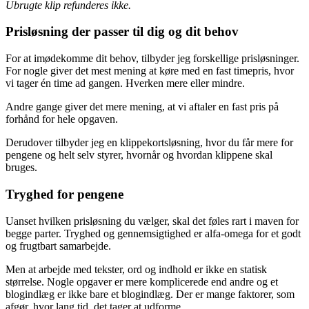
Ubrugte klip refunderes ikke.
Prisløsning der passer til dig og dit behov
For at imødekomme dit behov, tilbyder jeg forskellige prisløsninger.
For nogle giver det mest mening at køre med en fast timepris, hvor
vi tager én time ad gangen. Hverken mere eller mindre.
Andre gange giver det mere mening, at vi aftaler en fast pris på
forhånd for hele opgaven.
Derudover tilbyder jeg en klippekortsløsning, hvor du får mere for
pengene og helt selv styrer, hvornår og hvordan klippene skal
bruges.
Tryghed for pengene
Uanset hvilken prisløsning du vælger, skal det føles rart i maven for
begge parter. Tryghed og gennemsigtighed er alfa-omega for et godt
og frugtbart samarbejde.
Men at arbejde med tekster, ord og indhold er ikke en statisk
størrelse. Nogle opgaver er mere komplicerede end andre og et
blogindlæg er ikke bare et blogindlæg. Der er mange faktorer, som
afgør, hvor lang tid, det tager at udforme.