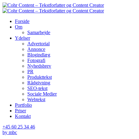
Skip
to
content
Forside
Om
Samarbejde
Ydelser
Advertorial
Annonce
Blogindlæg
Fotografi
Nyhedsbrev
PR
Produkttekst
Rådgivning
SEO-tekst
Sociale Medier
Webtekst
Portfolio
Priser
Kontakt
+45 60 25 34 46
by mbc