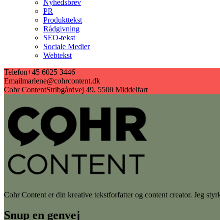
Nyhedsbrev
PR
Produkttekst
Rådgivning
SEO-tekst
Sociale Medier
Webtekst
Telefon
+45 6025 3446
Email
marlene@cohrcontent.dk
Cohr Content
Stribgårdvej 49, 5500 Middelfart
Cohr Content er din kreative tekstforfatter og content creator. Jeg st
Snup en genvej