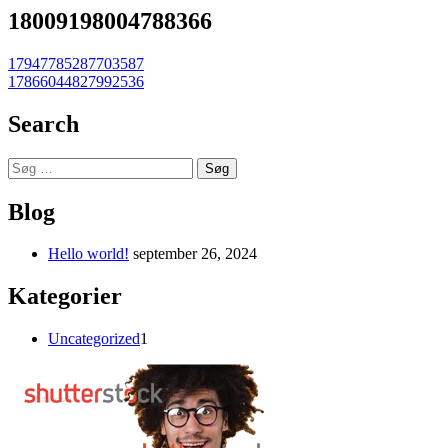
18009198004788366
Indlægsnavigation
17947785287703587
17866044827992536
Search
Søg
efter:
Blog
Hello world!
september 26, 2024
Kategorier
Uncategorized
1