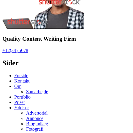
Quality Content Writing Firm
+12(34) 5678
Sider
Forside
Kontakt
Om
Samarbejde
Portfolio
Priser
Ydelser
Advertorial
Annonce
Blogindlæg
Fotografi